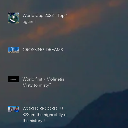
World Cup 2022 - Top 10
again !
CROSSING DREAMS
World first « Molinetis
Misty to misty”
WORLD RECORD !!!
8225m the highest fly of
the history !