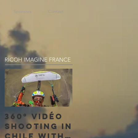
Sponsors
Contact
RICOH IMAGINE FRANCE
360° vidéo
shooting in
Chile with