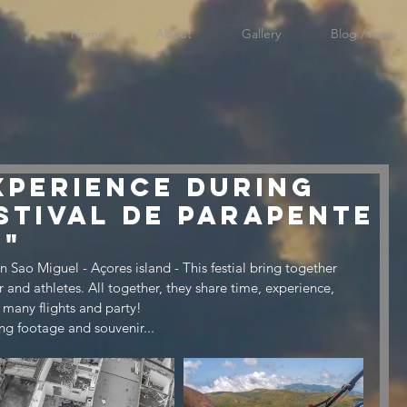
Home
About
Gallery
Blog / news
perience during
estival de Parapente
s"
in Sao Miguel - Açores island - This festial bring together 
 and athletes. All together, they share time, experience, 
many flights and party!
g footage and souvenir...