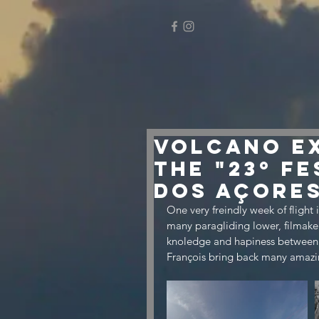
Volcano ex
the "23º F
dos Açore
One very freindly week of flight 
many paragliding lower, filmaker
knoledge and hapiness between 
François bring back many amazin