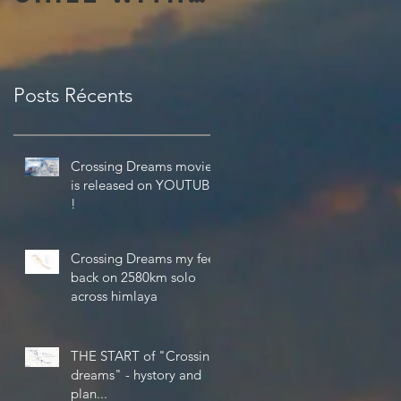
the
amazing 4K
Theta V
Posts Récents
from Ricoh
Crossing Dreams movie
is released on YOUTUBE
!
Crossing Dreams my feel
back on 2580km solo
across himlaya
THE START of "Crossing
dreams" - hystory and
plan...