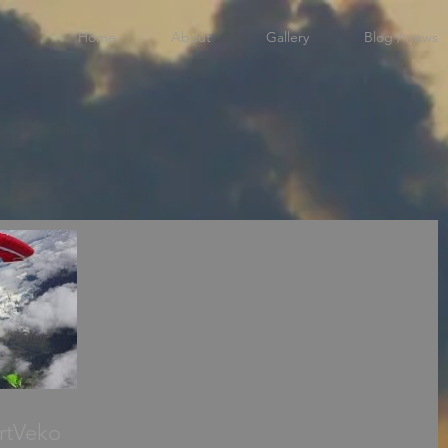
Home
About
Gallery
Blog / news
rtVeko