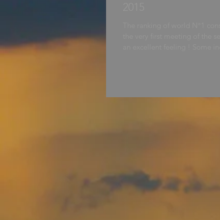
2015
The ranking of world N°1 con
the very first meeting of the s
an excellent feeling ! Some in
movie...