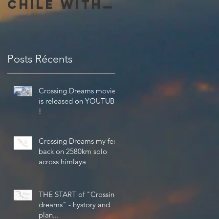
Chile with
the
amazing 4K
Theta V
Posts Récents
from Ricoh
Crossing Dreams movie
is released on YOUTUBE
!
Crossing Dreams my feel
back on 2580km solo
across himlaya
THE START of "Crossing
dreams" - hystory and
plan...