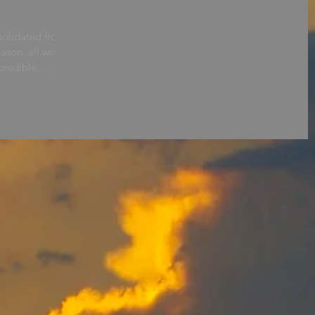
solidated from
eason, all with
credible