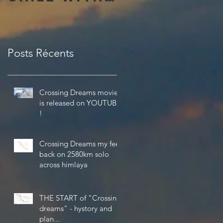
the
amazing 4K
Theta V
Posts Récents
from Ricoh
Crossing Dreams movie
is released on YOUTUBE
!
Crossing Dreams my feel
back on 2580km solo
across himlaya
THE START of "Crossing
dreams" - hystory and
plan...