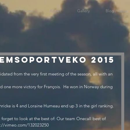
Home
About
Gallery
Blog / news
remsoportVeko 2015
dated from the very first meeting of the season, all with an 
 one more victory for François.  He won in Norway during 
chricke is 4 and Loraine Humeau end up 3 in the girl ranking.
’t forget to look at the best of: Our team Onecall best of 
tps://vimeo.com/132023250