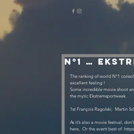
N°1 … Ekst
The ranking of world N°1 consoli
excellent feeling !
Some incredible movie shoot and
the mytic Ekstremsportweek.
1st François Ragolski;  Martin S
As it’s also a movie festival, don
here,  Or the event best of  ht