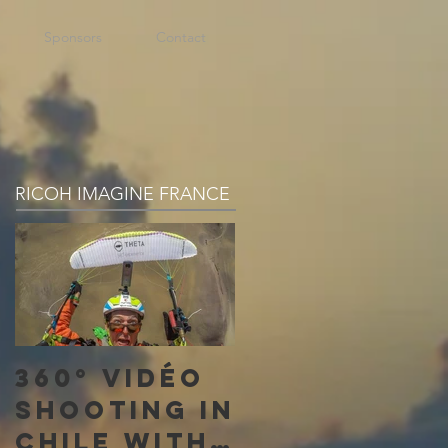
Sponsors
Contact
RICOH IMAGINE FRANCE
360° vidéo
shooting in
Chile with