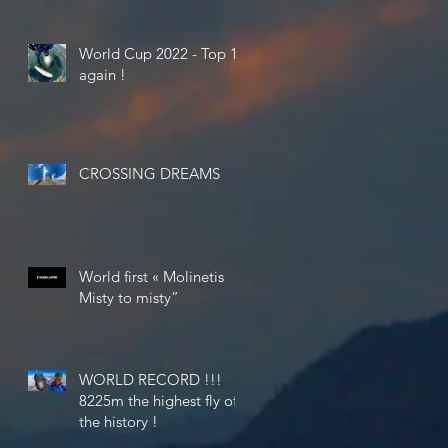
World Cup 2022 - Top 10
again !
CROSSING DREAMS
World first « Molinetis
Misty to misty”
WORLD RECORD !!!
8225m the highest fly of
the history !