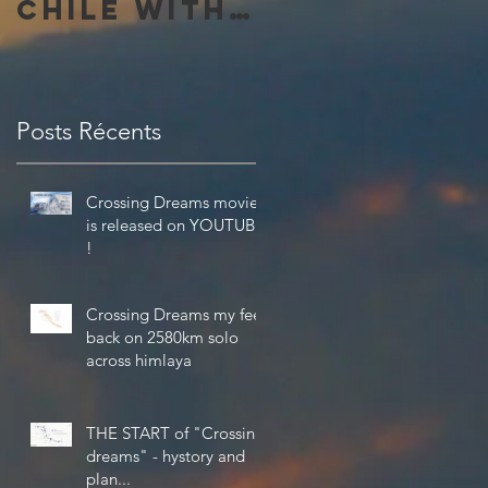
Chile with
the
amazing 4K
Theta V
Posts Récents
from Ricoh
Crossing Dreams movie
is released on YOUTUBE
!
Crossing Dreams my feel
back on 2580km solo
across himlaya
THE START of "Crossing
dreams" - hystory and
plan...