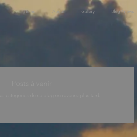
Home
About
Gallery
Blog / news
Posts à venir
es catégories de ce blog ou revenez plus tard.